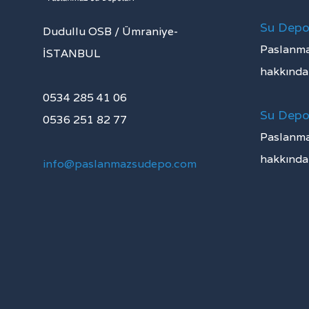
Su Depos
Dudullu OSB / Ümraniye-
Paslanma
İSTANBUL
hakkında b
0534 285 41 06
Su Depos
0536 251 82 77
Paslanma
hakkında b
info@paslanmazsudepo.com