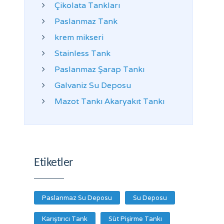
Çikolata Tankları
Paslanmaz Tank
krem mikseri
Stainless Tank
Paslanmaz Şarap Tankı
Galvaniz Su Deposu
Mazot Tankı Akaryakıt Tankı
Etiketler
Paslanmaz Su Deposu
Su Deposu
Karıştırıcı Tank
Süt Pişirme Tankı