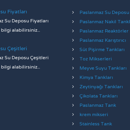
u Fiyatları
Paslanmaz Su Deposu
z Su Deposu Fiyatları
Paslanmaz Nakil Tankl
ilgi alabilirsiniz...
Paslanmaz Reaktörler
Paslanmaz Karıştırıcı
u Çeşitleri
Süt Pişirme Tankları
z Su Deposu Çeşitleri
Toz Mikserleri
ilgi alabilirsiniz...
Meyve Suyu Tankları
Kimya Tankları
Zeytinyağı Tankları
Çikolata Tankları
Paslanmaz Tank
krem mikseri
Stainless Tank