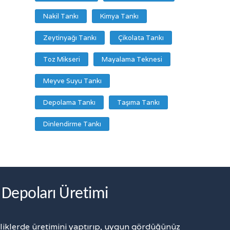
Nakil Tankı
Kimya Tankı
Zeytinyağı Tankı
Çikolata Tankı
Toz Mikseri
Mayalama Teknesi
Meyve Suyu Tankı
Depolama Tankı
Taşıma Tankı
Dinlendirme Tankı
Depoları Üretimi
elliklerde üretimini yaptırıp, uygun gördüğünüz