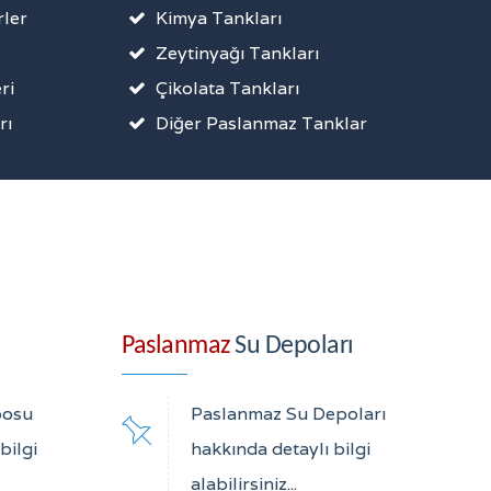
ler
Kimya Tankları
Zeytinyağı Tankları
ri
Çikolata Tankları
rı
Diğer Paslanmaz Tanklar
Paslanmaz
Su Depoları
posu
Paslanmaz Su Depoları
bilgi
hakkında detaylı bilgi
alabilirsiniz...