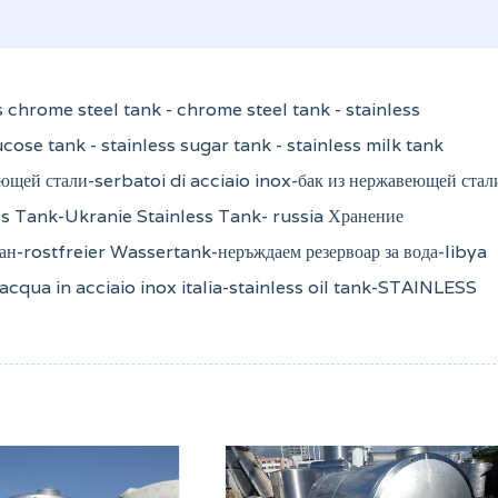
ss chrome steel tank - chrome steel tank - stainless
lucose tank - stainless sugar tank - stainless milk tank
ющей стали-serbatoi di acciaio inox-бак из нержавеющей стал
s Tank-Ukranie Stainless Tank- russia Хранение
ан-rostfreier Wassertank-неръждаем резервоар за вода-libya
acqua in acciaio inox italia-stainless oil tank-STAINLESS