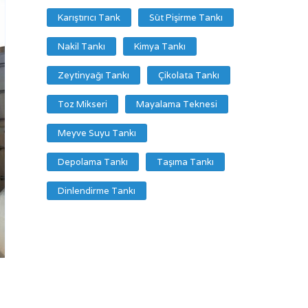
Karıştırıcı Tank
Süt Pişirme Tankı
Nakil Tankı
Kimya Tankı
Zeytinyağı Tankı
Çikolata Tankı
Toz Mikseri
Mayalama Teknesi
Meyve Suyu Tankı
Depolama Tankı
Taşıma Tankı
Dinlendirme Tankı