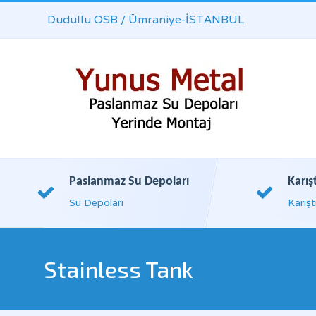
Dudullu OSB / Ümraniye-İSTANBUL
Paslanmaz Su Depoları
Karış
Su Depoları
Karışt
Stainless Tank