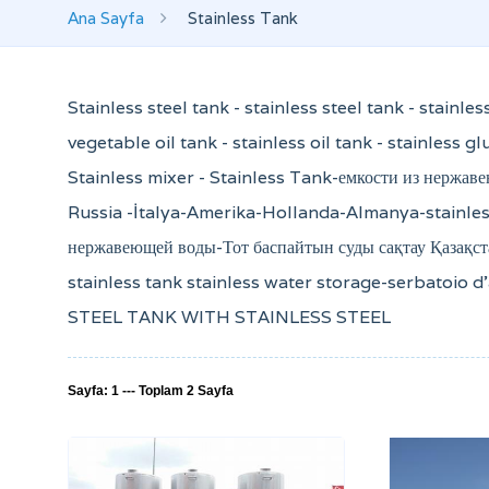
Ana Sayfa
Stainless Tank
Stainless steel tank - stainless steel tank - stainle
vegetable oil tank - stainless oil tank - stainless g
Stainless mixer - Stainless Tank-емкости из нержаве
Russia -İtalya-Amerika-Hollanda-Almanya-stainles
нержавеющей воды-Тот баспайтын суды сақтау Қазақст
stainless tank stainless water storage-serbatoio d'
STEEL TANK WITH STAINLESS STEEL
Sayfa: 1 --- Toplam 2 Sayfa