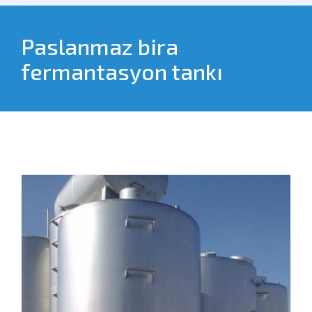
Paslanmaz bira
fermantasyon tankı