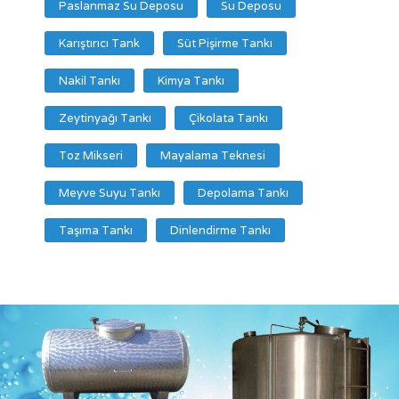
Paslanmaz Su Deposu
Su Deposu
Karıştırıcı Tank
Süt Pişirme Tankı
Nakil Tankı
Kimya Tankı
Zeytinyağı Tankı
Çikolata Tankı
Toz Mikseri
Mayalama Teknesi
Meyve Suyu Tankı
Depolama Tankı
Taşıma Tankı
Dinlendirme Tankı