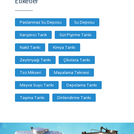
Etiketler
Paslanmaz Su Deposu
Su Deposu
Karıştırıcı Tank
Süt Pişirme Tankı
Nakil Tankı
Kimya Tankı
Zeytinyağı Tankı
Çikolata Tankı
Toz Mikseri
Mayalama Teknesi
Meyve Suyu Tankı
Depolama Tankı
Taşıma Tankı
Dinlendirme Tankı