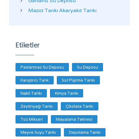
Galvaniz Su Deposu
Mazot Tankı Akaryakıt Tankı
Etiketler
Paslanmaz Su Deposu
Su Deposu
Karıştırıcı Tank
Süt Pişirme Tankı
Nakil Tankı
Kimya Tankı
Zeytinyağı Tankı
Çikolata Tankı
Toz Mikseri
Mayalama Teknesi
Meyve Suyu Tankı
Depolama Tankı